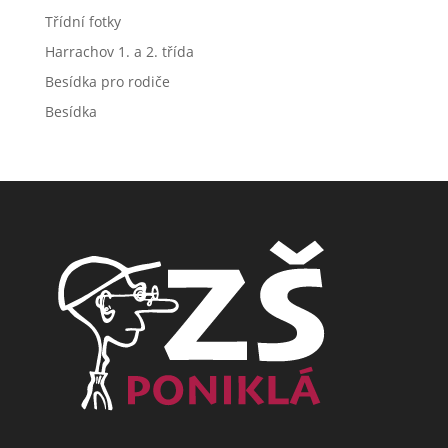
Třídní fotky
Harrachov 1. a 2. třída
Besídka pro rodiče
Besídka