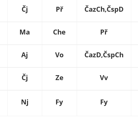
Čj
Př
ČazCh,ČspD
Ma
Che
Př
Aj
Vo
ČazD,ČspCh
Čj
Ze
Vv
Nj
Fy
Fy