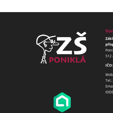
Kon
Zákl
přís
Poni
512 
IČO:
Mob.
Tel.
Emai
IDD