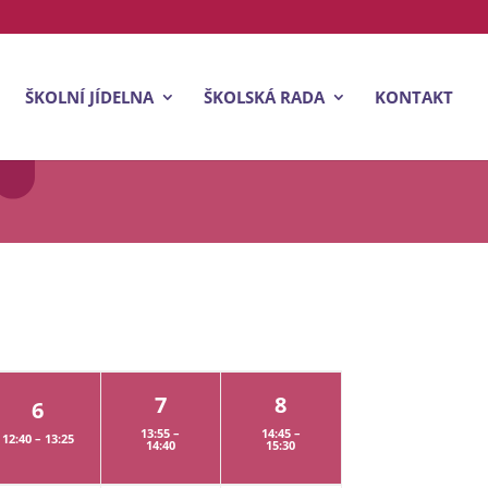
ŠKOLNÍ JÍDELNA
ŠKOLSKÁ RADA
KONTAKT
7
8
6
13:55 –
14:45 –
12:40 – 13:25
14:40
15:30