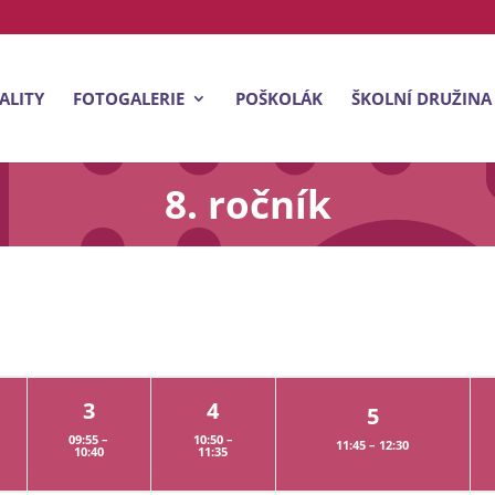
ALITY
FOTOGALERIE
POŠKOLÁK
ŠKOLNÍ DRUŽINA
8. ročník
3
4
5
09:55 –
10:50 –
11:45 – 12:30
10:40
11:35