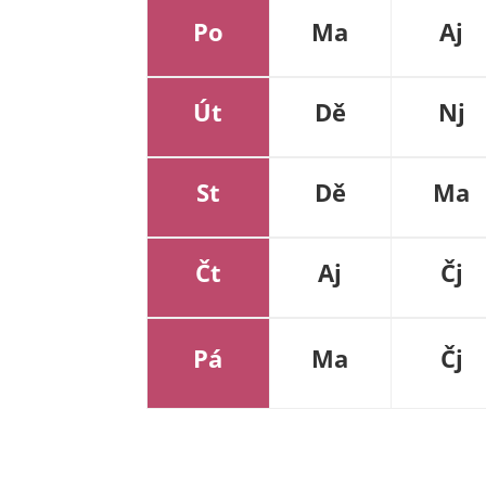
Po
Ma
Aj
Út
Dě
Nj
St
Dě
Ma
Čt
Aj
Čj
Pá
Ma
Čj