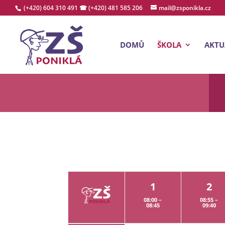
(+420) 604 310 491
☎ (+420) 481 585 206
mail@zsponikla.cz
DOMŮ
ŠKOLA
AKTU
1
2
08:00 –
08:55 –
08:45
09:40