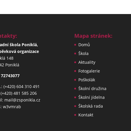
takty:
Mapa stránek:
adní škola Poniklá,
Domů
pěvková organizace
Škola
klá 148
Aktuality
42 Poniklá
Fotogalerie
 72743077
Poškolák
: (+420) 604 310 491
Školní družina
: (+420) 481 585 206
Školní jídelna
l: mail@zsponikla.cz
Školská rada
S: w3vmrab
Kontakt