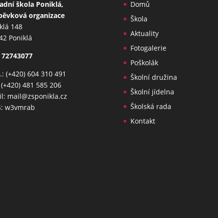
adní škola Poniklá,
Domů
pěvková organizace
Škola
klá 148
Aktuality
42 Poniklá
Fotogalerie
 72743077
Poškolák
: (+420) 604 310 491
Školní družina
: (+420) 481 585 206
Školní jídelna
l: mail@zsponikla.cz
Školská rada
S: w3vmrab
Kontakt