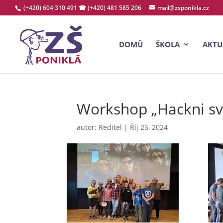
(+420) 604 310 491
☎ (+420) 481 585 206
mail@zsponikla.cz
DOMŮ
ŠKOLA
AKTU
Workshop „Hackni sv
autor:
Reditel
|
Říj 25, 2024