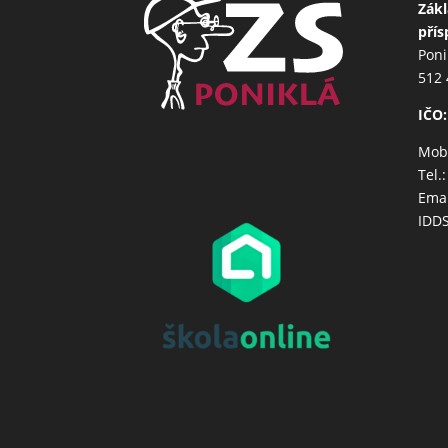
Zákl
přís
Poni
512 
IČO:
Mob.
Tel.
Emai
IDD