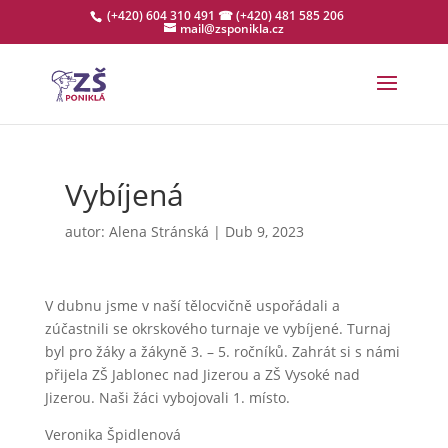
(+420) 604 310 491
☎ (+420) 481 585 206
mail@zsponikla.cz
Vybíjená
autor:
Alena Stránská
|
Dub 9, 2023
V
dubnu jsme v
naší tělocvičně uspořádali a
zúčastnili se okrskového turnaje ve vybíjené. Turnaj
byl
pro žáky a žákyně 3.
–
5. ročníků. Zahrát si s
námi
přijela ZŠ Jablonec nad Jizerou a ZŠ Vysoké nad
Jizerou.
Naši žáci vybojovali 1. místo.
Veronika Špidlenová