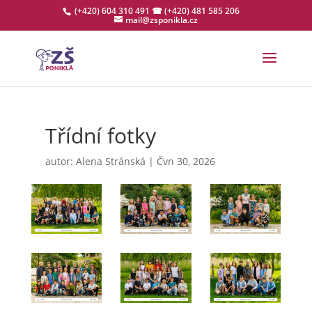
(+420) 604 310 491
☎ (+420) 481 585 206
mail@zsponikla.cz
Třídní fotky
autor:
Alena Stránská
|
Čvn 30, 2026