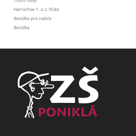
Třídní fotky
Harrachov 1. a 2. třída
Besídka pro rodiče
Besídka