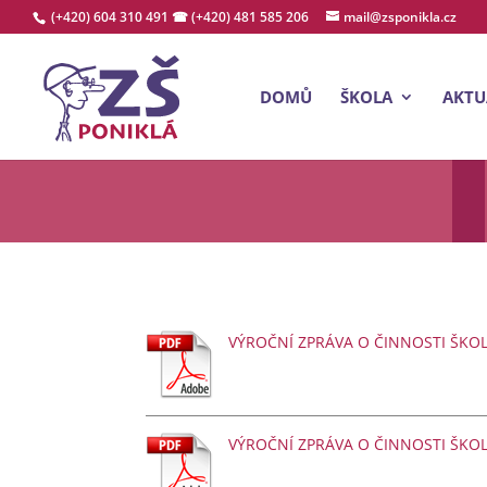
(+420) 604 310 491
☎ (+420) 481 585 206
mail@zsponikla.cz
DOMŮ
ŠKOLA
AKTU
VÝROČNÍ ZPRÁVA O ČINNOSTI ŠKOL
VÝROČNÍ ZPRÁVA O ČINNOSTI ŠKOL