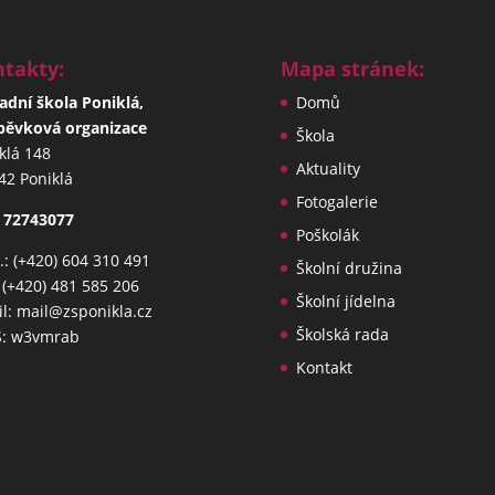
takty:
Mapa stránek:
adní škola Poniklá,
Domů
pěvková organizace
Škola
klá 148
Aktuality
42 Poniklá
Fotogalerie
 72743077
Poškolák
: (+420) 604 310 491
Školní družina
: (+420) 481 585 206
Školní jídelna
l: mail@zsponikla.cz
Školská rada
S: w3vmrab
Kontakt