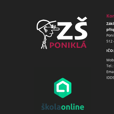
Kon
Zákl
přís
Poni
512 
IČO:
Mob.
Tel.
Emai
IDD