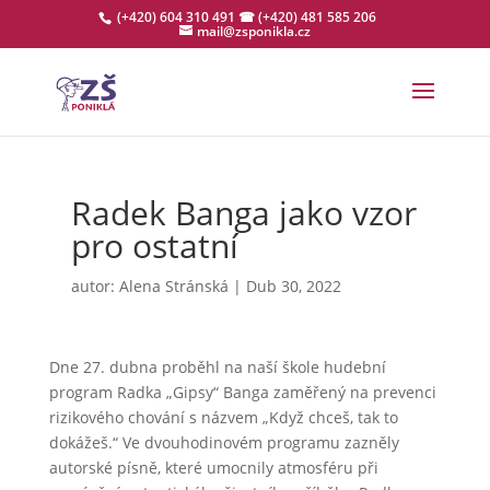
(+420) 604 310 491
☎ (+420) 481 585 206
mail@zsponikla.cz
Radek Banga jako vzor
pro ostatní
autor:
Alena Stránská
|
Dub 30, 2022
Dne 27. dubna proběhl na naší škole hudební
program Radka „Gipsy“ Banga zaměřený na prevenci
rizikového chování s názvem „Když chceš, tak to
dokážeš.“ Ve dvouhodinovém programu zazněly
autorské písně, které umocnily atmosféru při