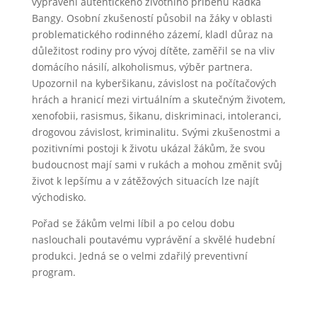
vyprávění autentického životního příběhu Radka
Bangy. Osobní zkušeností působil na žáky v oblasti
problematického rodinného zázemí, kladl důraz na
důležitost rodiny pro vývoj dítěte, zaměřil se na vliv
domácího násilí, alkoholismus, výběr partnera.
Upozornil na kyberšikanu, závislost na počítačových
hrách a hranicí mezi virtuálním a skutečným životem,
xenofobii, rasismus, šikanu, diskriminaci, intoleranci,
drogovou závislost, kriminalitu. Svými zkušenostmi a
pozitivními postoji k životu ukázal žákům, že svou
budoucnost mají sami v rukách a mohou změnit svůj
život k lepšímu a v zátěžových situacích lze najít
východisko.
Pořad se žákům velmi líbil a po celou dobu
naslouchali poutavému vyprávění a skvělé hudební
produkci. Jedná se o velmi zdařilý preventivní
program.