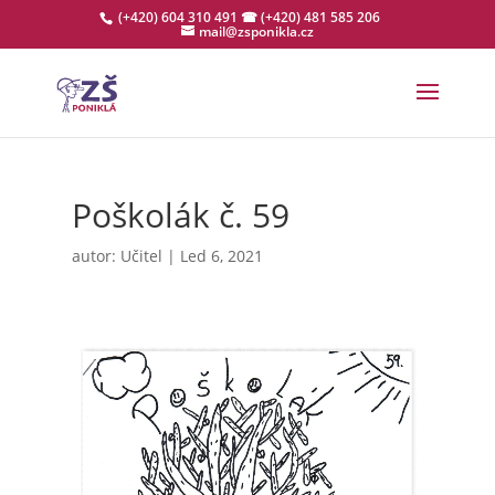
(+420) 604 310 491
☎ (+420) 481 585 206
mail@zsponikla.cz
Poškolák č. 59
autor:
Učitel
|
Led 6, 2021