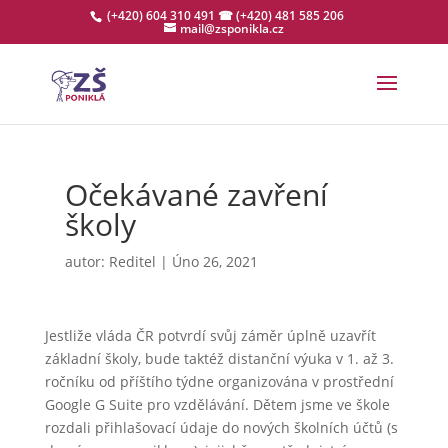
(+420) 604 310 491
☎ (+420) 481 585 206
mail@zsponikla.cz
Očekávané zavření
školy
autor:
Reditel
|
Úno 26, 2021
Jestliže vláda ČR potvrdí svůj záměr úplně uzavřít
základní školy, bude taktéž distanční výuka v 1. až 3.
ročníku od příštího týdne organizována v prostřední
Google G Suite pro vzdělávání. Dětem jsme ve škole
rozdali přihlašovací údaje do nových školních účtů (s