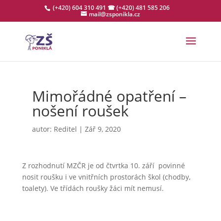
(+420) 604 310 491
☎ (+420) 481 585 206
mail@zsponikla.cz
Mimořádné opatření –
nošení roušek
autor:
Reditel
|
Zář 9, 2020
Z rozhodnutí MZČR je od čtvrtka 10. září povinné
nosit roušku i ve vnitřních prostorách škol (chodby,
toalety). Ve třídách roušky žáci mít nemusí.