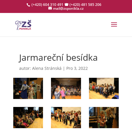
(+420) 604 310 491
☎ (+420) 481 585 206
mail@zsponikla.cz
Jarmareční besídka
autor:
Alena Stránská
|
Pro 3, 2022