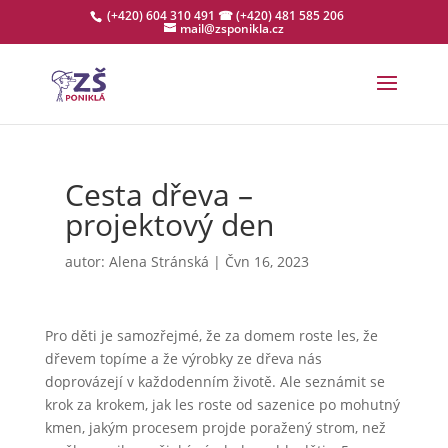
(+420) 604 310 491
☎ (+420) 481 585 206
mail@zsponikla.cz
Cesta dřeva –
projektový den
autor:
Alena Stránská
|
Čvn 16, 2023
Pro děti je samozřejmé, že za domem roste les, že
dřevem topíme a že výrobky ze dřeva nás
doprovázejí v každodenním životě. Ale seznámit se
krok za krokem, jak les roste od sazenice po mohutný
kmen, jakým procesem projde poražený strom, než