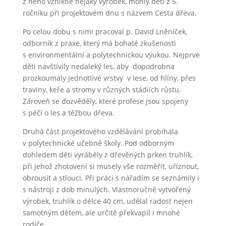
z něho vznikne nějaký výrobek, mohly děti z 5.
ročníku při projektovém dnu s názvem Cesta dřeva.
Po celou dobu s nimi pracoval p. David Lněníček,
odborník z praxe, který má bohaté zkušenosti
s environmentální a polytechnickou výukou. Nejprve
děti navštívily nedaleký les, aby dopodrobna
prozkoumaly jednotlivé vrstvy v lese, od hlíny, přes
traviny, keře a stromy v různých stádiích růstu.
Zároveň se dozvěděly, které profese jsou spojeny
s péčí o les a těžbou dřeva.
Druhá část projektového vzdělávání probíhala
v polytechnické učebně školy. Pod odborným
dohledem děti vyráběly z dřevěných prken truhlík,
při jehož zhotovení si musely vše rozměřit, uříznout,
obrousit a stlouci. Při práci s nářadím se seznámily i
s nástroji z dob minulých. Vlastnoručně vytvořený
výrobek, truhlík o délce 40 cm, udělal radost nejen
samotným dětem, ale určitě překvapil i mnohé
rodiče.