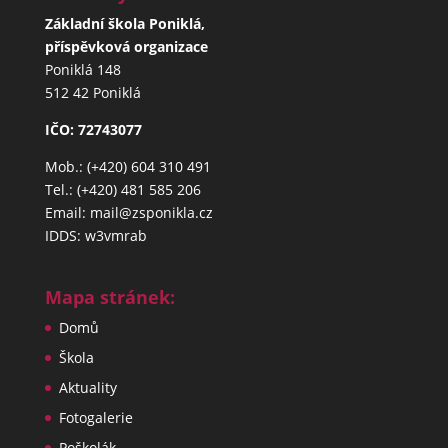
Základní škola Poniklá,
příspěvková organizace
Poniklá 148
512 42 Poniklá
IČO: 72743077
Mob.: (+420) 604 310 491
Tel.: (+420) 481 585 206
Email: mail@zsponikla.cz
IDDS: w3vmrab
Mapa stránek:
Domů
Škola
Aktuality
Fotogalerie
Poškolák