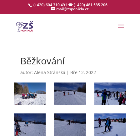
(+420) 604 310 491
☎ (+420) 481 585 206
mail@zsponikla.cz
Běžkování
autor:
Alena Stránská
|
Bře 12, 2022