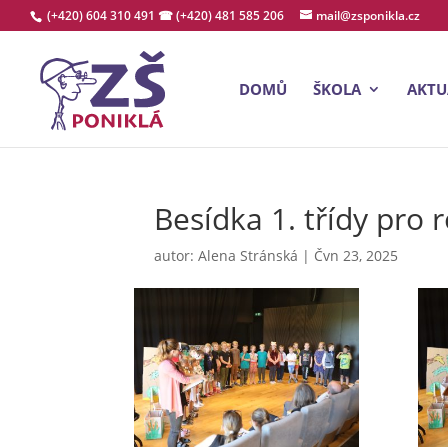
(+420) 604 310 491
☎ (+420) 481 585 206
mail@zsponikla.cz
DOMŮ
ŠKOLA
AKTU
Besídka 1. třídy pro 
autor:
Alena Stránská
|
Čvn 23, 2025