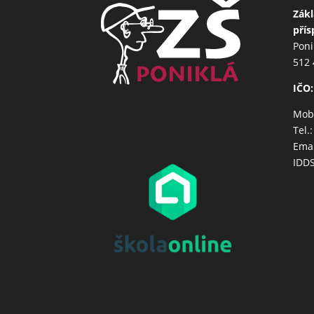
Zákl
přís
Poni
512 
IČO:
Mob.
Tel.
Emai
IDD