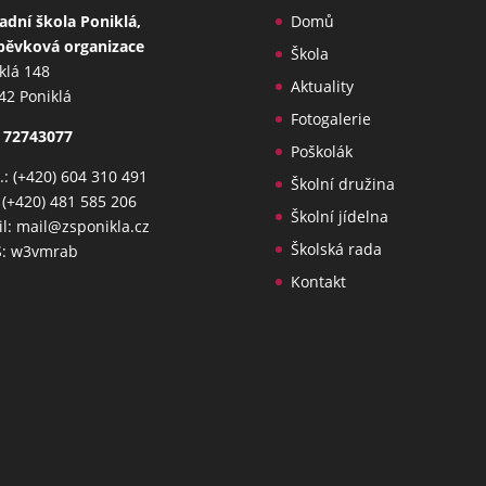
adní škola Poniklá,
Domů
pěvková organizace
Škola
klá 148
Aktuality
42 Poniklá
Fotogalerie
 72743077
Poškolák
: (+420) 604 310 491
Školní družina
: (+420) 481 585 206
Školní jídelna
l: mail@zsponikla.cz
Školská rada
S: w3vmrab
Kontakt