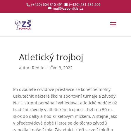
(+420) 604 310 491
☎ (+420) 481 585 206
mail@zsponikla.cz
Atletický trojboj
autor:
Reditel
|
Čvn 3, 2022
Po dvouleté covidové přestávce se konečně mohly
uskutečnit některé školní sportovní turnaje a závody.
Na 1. stupni pomáhají vyhledávat atletické naděje už
tradiční závody v atletickém trojboji – běh na 50 m,
skok do dálky a hod kriketovým míčkem. A stejně jako
v předcovidové době i letos se do těchto závodů
zapojila i naše škola. Závodníci, kteří se ze školního