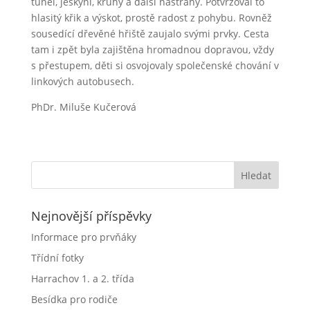
tunel, jeskyni, kruhy a další nástrahy. Potvrzoval to
hlasitý křik a výskot, prostě radost z pohybu. Rovněž
sousedící dřevěné hřiště zaujalo svými prvky. Cesta
tam i zpět byla zajištěna hromadnou dopravou, vždy
s přestupem, děti si osvojovaly společenské chování v
linkových autobusech.
PhDr. Miluše Kučerová
Nejnovější příspěvky
Informace pro prvňáky
Třídní fotky
Harrachov 1. a 2. třída
Besídka pro rodiče