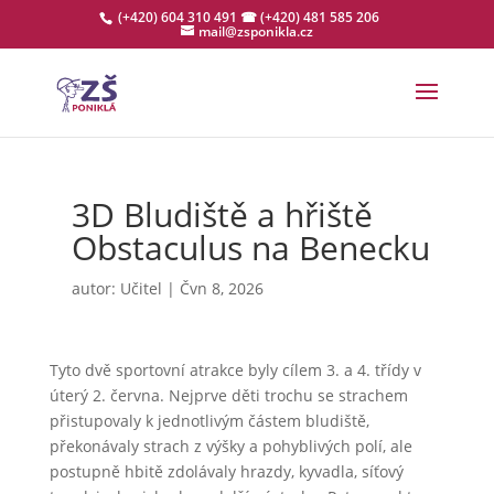
(+420) 604 310 491
☎ (+420) 481 585 206
mail@zsponikla.cz
3D Bludiště a hřiště
Obstaculus na Benecku
autor:
Učitel
|
Čvn 8, 2026
Tyto dvě sportovní atrakce byly cílem 3. a 4. třídy v
úterý 2. června. Nejprve děti trochu se strachem
přistupovaly k jednotlivým částem bludiště,
překonávaly strach z výšky a pohyblivých polí, ale
postupně hbitě zdolávaly hrazdy, kyvadla, síťový