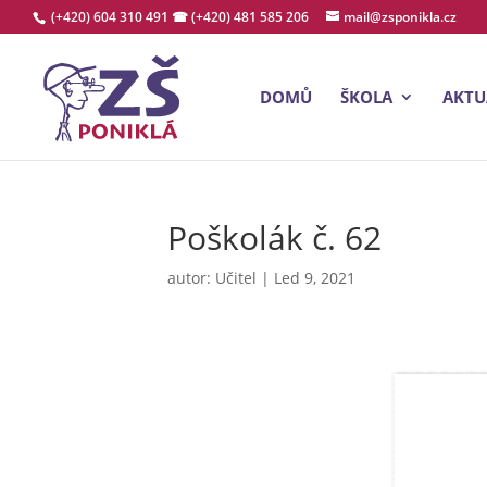
(+420) 604 310 491
☎ (+420) 481 585 206
mail@zsponikla.cz
DOMŮ
ŠKOLA
AKTU
Poškolák č. 62
autor:
Učitel
|
Led 9, 2021