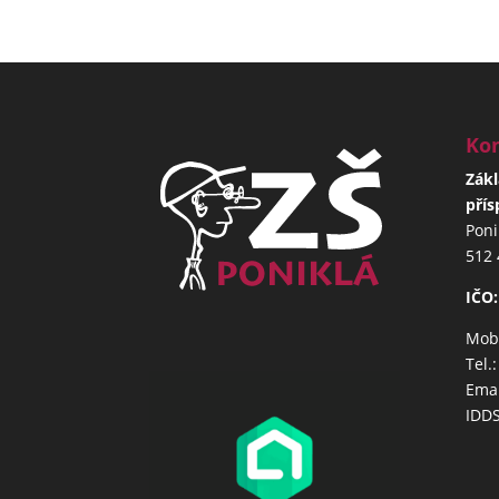
Kon
Zákl
přís
Poni
512 
IČO:
Mob.
Tel.
Emai
IDD