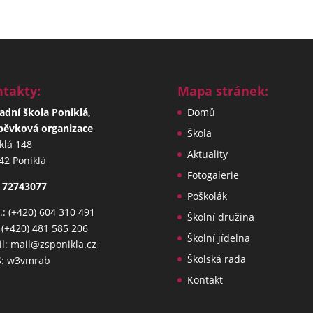
takty:
Mapa stránek:
adní škola Poniklá,
Domů
pěvková organizace
Škola
klá 148
Aktuality
42 Poniklá
Fotogalerie
 72743077
Poškolák
: (+420) 604 310 491
Školní družina
: (+420) 481 585 206
Školní jídelna
l: mail@zsponikla.cz
Školská rada
S: w3vmrab
Kontakt