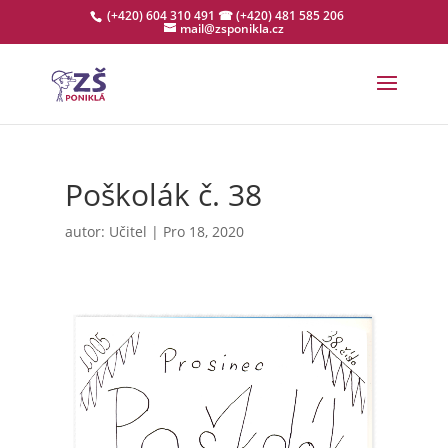
(+420) 604 310 491
☎ (+420) 481 585 206
mail@zsponikla.cz
Poškolák č. 38
autor:
Učitel
|
Pro 18, 2020