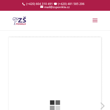
(+420) 604 310 491
☎ (+420) 481 585 206
mail@zsponikla.cz